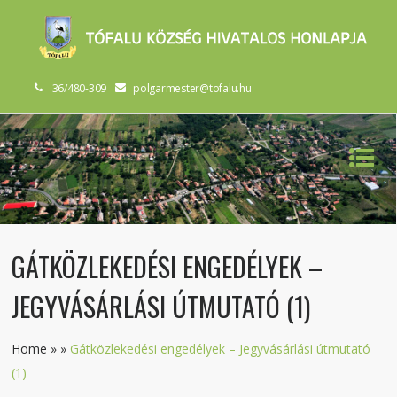
36/480-309
polgarmester@tofalu.hu
GÁTKÖZLEKEDÉSI ENGEDÉLYEK –
JEGYVÁSÁRLÁSI ÚTMUTATÓ (1)
Home
»
»
Gátközlekedési engedélyek – Jegyvásárlási útmutató
(1)