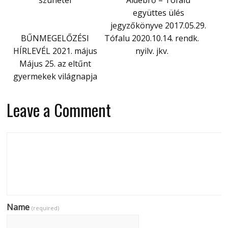
szünetel
Aldebrő – Tófalu
együttes ülés
jegyzőkönyve 2017.05.29.
BŰNMEGELŐZÉSI
Tófalu 2020.10.14. rendk.
HÍRLEVÉL 2021. május
nyilv. jkv.
Május 25. az eltűnt
gyermekek világnapja
Leave a Comment
Name
(required)