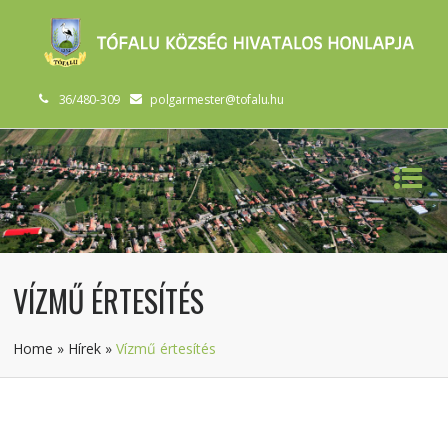
36/480-309
polgarmester@tofalu.hu
VÍZMŰ ÉRTESÍTÉS
Home
»
Hírek
»
Vízmű értesítés