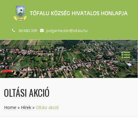
36/480-309
polgarmester@tofalu.hu
OLTÁSI AKCIÓ
Home
»
Hírek
»
Oltási akció