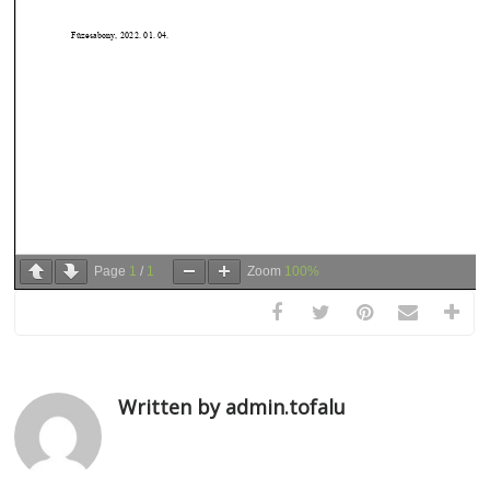
Page
1
/
1
Zoom
100%
Written by admin.tofalu