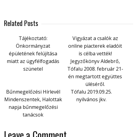
Related Posts
Tájékoztató:
Vigyázat a csalók az
Önkormányzat
online piacterek eladóit
épületének felújítása
is célba vették!
miatt az ügyfélfogadás
Jegyzőkönyv Aldebrő,
szünetel
Tófalu 2008. február 21-
én megtartott együttes
üléséről.
Bűnmegelőzési Hírlevél
Tófalu 2019.09.25.
Mindenszentek, Halottak
nyilvános jkv.
napja bűnmegelőzési
tanácsok
Leave a Comment