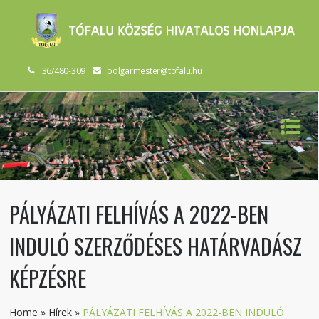
36/480-309
polgarmester@tofalu.hu
PÁLYÁZATI FELHÍVÁS A 2022-BEN
INDULÓ SZERZŐDÉSES HATÁRVADÁSZ
KÉPZÉSRE
Home
»
Hírek
»
PÁLYÁZATI FELHÍVÁS A 2022-BEN INDULÓ