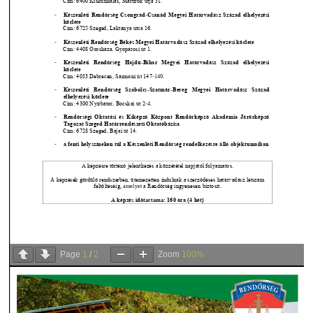
Page
1
/
2
Zoom
100%