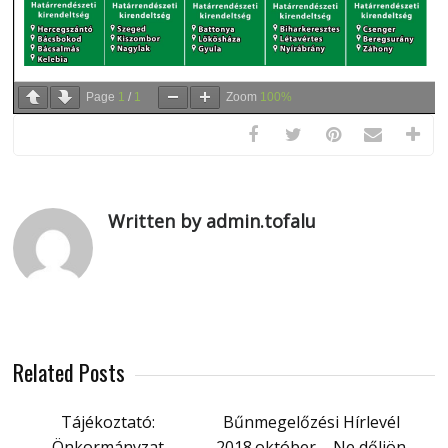
Page
1
/
1
Zoom
100%
Written by admin.tofalu
Related Posts
Tájékoztató:
Bűnmegelőzési Hírlevél
Önkormányzat
2018.október – Ne dőljön