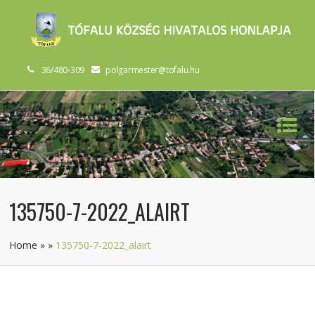
36/480-309
polgarmester@tofalu.hu
135750-7-2022_ALAIRT
Home
»
»
135750-7-2022_alairt