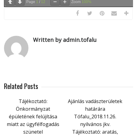
Page
1
/
12
Zoom
100%
Written by admin.tofalu
Related Posts
Tájékoztató:
Ajánlás vadászterületek
Önkormányzat
határára
épületének felújítása
Tófalu_2018.11.26.
miatt az ügyfélfogadás
nyilvános jkv.
szünetel
Tájékoztató: aratás,