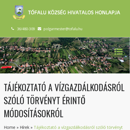
36/480-309
polgarmester@tofalu.hu
TÁJÉKOZTATÓ A VÍZGAZDÁLKODÁSRÓL
SZÓLÓ TÖRVÉNYT ÉRINTŐ
MÓDOSÍTÁSOKRÓL
Home
»
Hírek
»
Tájékoztató a vízgazdálkodásról szóló törvényt