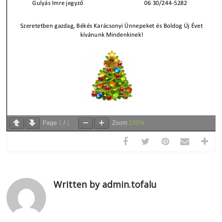
Page
1
/
1
Zoom
100%
Written by admin.tofalu