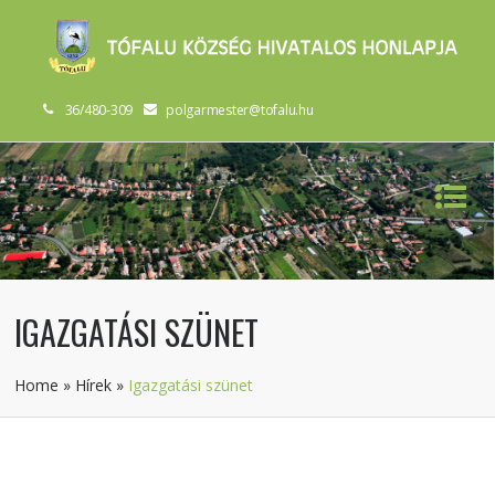
36/480-309
polgarmester@tofalu.hu
IGAZGATÁSI SZÜNET
Home
»
Hírek
»
Igazgatási szünet