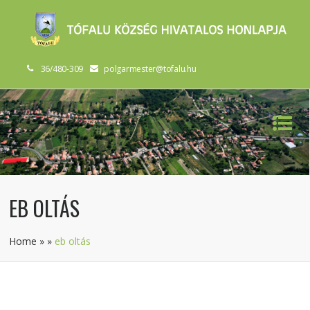
36/480-309
polgarmester@tofalu.hu
EB OLTÁS
Home
»
»
eb oltás