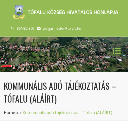
36/480-309
polgarmester@tofalu.hu
KOMMUNÁLIS ADÓ TÁJÉKOZTATÁS –
TÓFALU (ALÁÍRT)
Home
»
»
Kommunális adó tájékoztatás – Tófalu (ALÁÍRT)