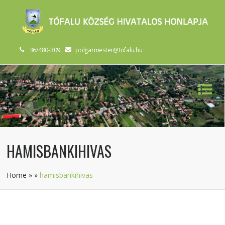
36/480-309
polgarmester@tofalu.hu
HAMISBANKIHIVAS
Home
»
»
hamisbankihivas