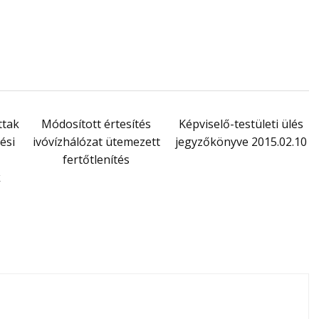
ttak
Módosított értesítés
Képviselő-testületi ülés
ési
ivóvízhálózat ütemezett
jegyzőkönyve 2015.02.10
fertőtlenítés
k