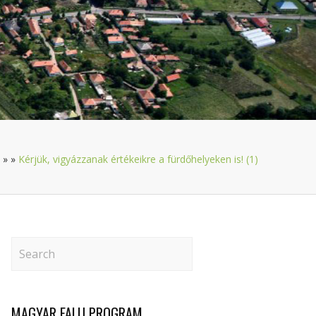
»
»
Kérjük, vigyázzanak értékeikre a fürdőhelyeken is! (1)
MAGYAR FALU PROGRAM