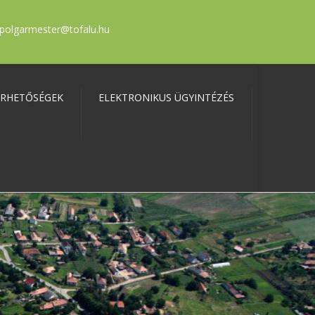
polgarmester@tofalu.hu
ÉRHETŐSÉGEK
ELEKTRONIKUS ÜGYINTÉZÉS