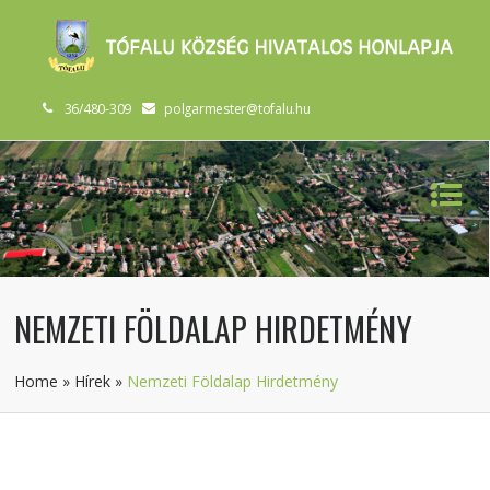
36/480-309
polgarmester@tofalu.hu
NEMZETI FÖLDALAP HIRDETMÉNY
Home
»
Hírek
»
Nemzeti Földalap Hirdetmény