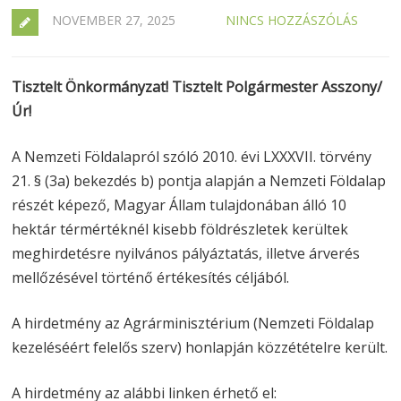
NOVEMBER 27, 2025
NINCS HOZZÁSZÓLÁS
Tisztelt Önkormányzat! Tisztelt Polgármester Asszony/
Úr!
A Nemzeti Földalapról szóló 2010. évi LXXXVII. törvény
21. § (3a) bekezdés b) pontja alapján a Nemzeti Földalap
részét képező, Magyar Állam tulajdonában álló 10
hektár térmértéknél kisebb földrészletek kerültek
meghirdetésre nyilvános pályáztatás, illetve árverés
mellőzésével történő értékesítés céljából.
A hirdetmény az Agrárminisztérium (Nemzeti Földalap
kezeléséért felelős szerv) honlapján közzétételre került.
A hirdetmény az alábbi linken érhető el: