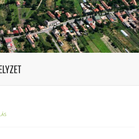
ELYZET
LÁS