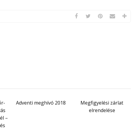
r-
Adventi meghívó 2018
Megfigyelési zárlat
vás
elrendelése
él –
dés