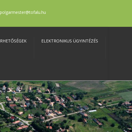
polgarmester@tofalu.hu
ÉRHETŐSÉGEK
ELEKTRONIKUS ÜGYINTÉZÉS