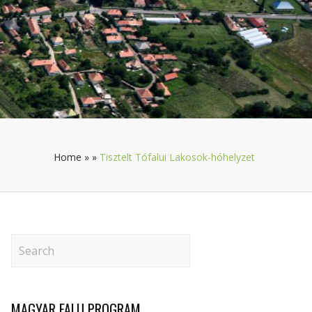
Home
»
»
Tisztelt Tófalui Lakosok-hóhelyzet
MAGYAR FALU PROGRAM