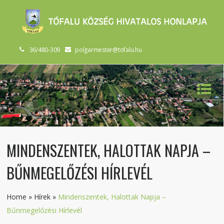
36/480-309
polgarmester@tofalu.hu
MINDENSZENTEK, HALOTTAK NAPJA –
BŰNMEGELŐZÉSI HÍRLEVÉL
Home
»
Hírek
»
Mindenszentek, Halottak Napja –
Bűnmegelőzési Hírlevél