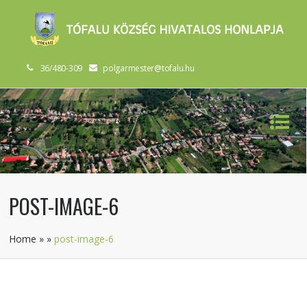
36/480-309
polgarmester@tofalu.hu
POST-IMAGE-6
Home
»
»
post-image-6