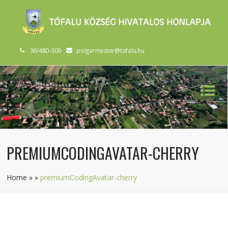
36/480-309
polgarmester@tofalu.hu
PREMIUMCODINGAVATAR-CHERRY
Home
»
»
premiumCodingAvatar-cherry