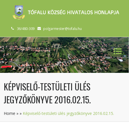
36/480-309
polgarmester@tofalu.hu
KÉPVISELŐ-TESTÜLETI ÜLÉS
JEGYZŐKÖNYVE 2016.02.15.
Home
»
»
Képviselő-testületi ülés jegyzőkönyve 2016.02.15.