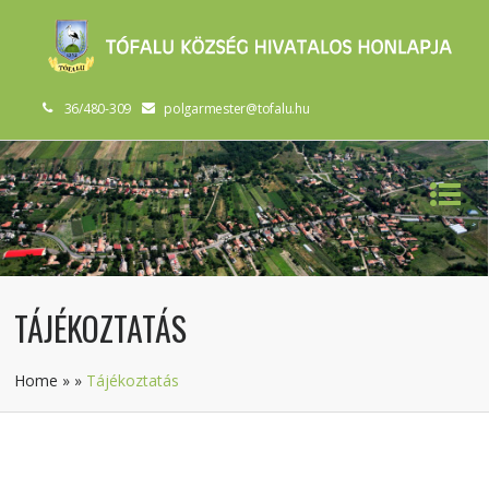
36/480-309
polgarmester@tofalu.hu
TÁJÉKOZTATÁS
Home
»
»
Tájékoztatás