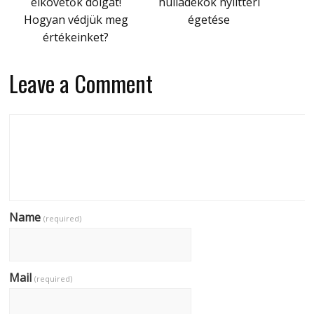
elkövetők dolgát!
hulladékok nyílttéri
Hogyan védjük meg
égetése
értékeinket?
Leave a Comment
Name
(required)
Mail
(required)