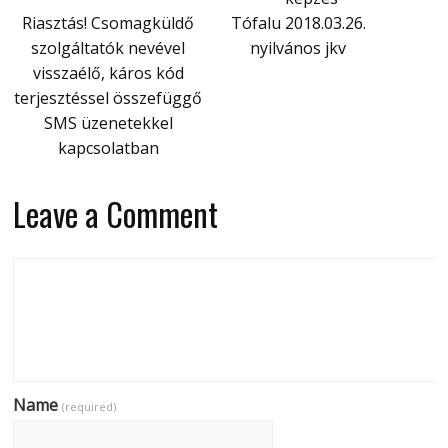
Riasztás! Csomagküldő
Tófalu 2018.03.26.
szolgáltatók nevével
nyilvános jkv
visszaélő, káros kód
terjesztéssel összefüggő
SMS üzenetekkel
kapcsolatban
Leave a Comment
Name
(required)