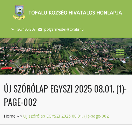
36/480-309
polgarmester@tofalu.hu
ÚJ SZÓRÓLAP EGYSZI 2025 08.01. (1)-
PAGE-002
Home
»
»
Új szórólap EGYSZI 2025 08.01. (1)-page-002